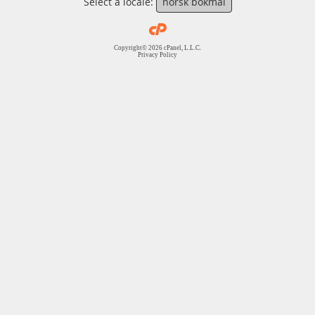
Select a locale:
norsk bokmål
Copyright© 2026 cPanel, L.L.C.
Privacy Policy