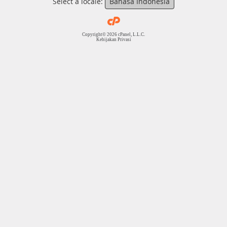
Select a locale:
Bahasa Indonesia
Copyright© 2026 cPanel, L.L.C.
Kebijakan Privasi